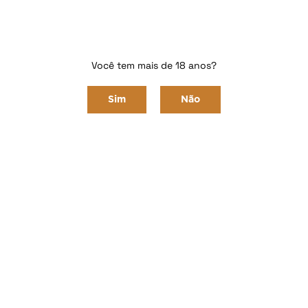
Home
ACESSÓRIOS
Bolsas
Você tem mais de 18 anos?
Bolsa em couro para transporte de 6 garrafas
Sim
Não