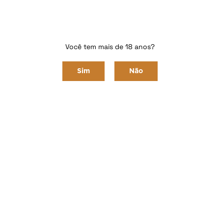
Linha Gran Premium
Você tem mais de 18 anos?
Home
LINHAS DE PRODUTOS
Gran Premium
Sim
Não
Ordenar Por
Selecione
Os vinhos da Linha Gran Premium são
diferenciados e levam o nome VIA1986, uma
homenagem à história da vinícola.