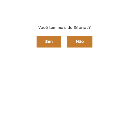
Viapiana
Você tem mais de 18 anos?
Home
Viapiana
Sim
Não
Ordenar Por
Selecione