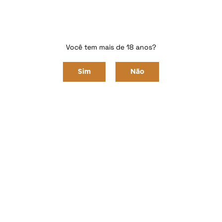
Diversos
Você tem mais de 18 anos?
Home
ACESSÓRIOS
Diversos
Sim
Não
Ordenar Por
Selecione