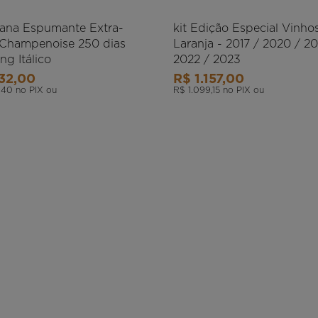
iana Espumante Extra-
kit Edição Especial Vinho
 Champenoise 250 dias
Laranja - 2017 / 2020 / 20
ing Itálico
2022 / 2023
32,00
R$ 1.157,00
,40
no PIX ou
R$ 1.099,15
no PIX ou