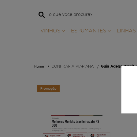
VINHOS
ESPUMANTES
LINHAS
Home
CONFRARIA VIAPIANA
Guia Adega Brasil 
Promoção