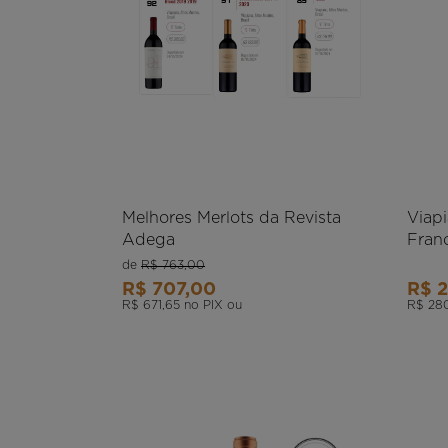
Melhores Merlots da Revista
Viap
Adega
Fran
de
R$ 763,00
R$ 707,00
R$ 
R$ 671,65
no PIX ou
R$ 28