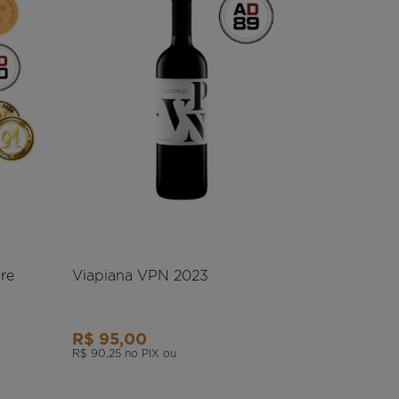
re
Viapiana VPN 2023
R$ 95,00
R$ 90,25
no PIX ou