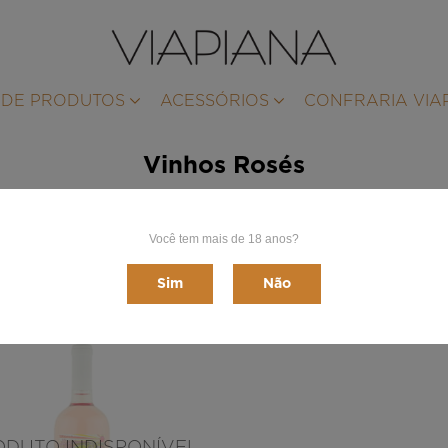
 DE PRODUTOS
ACESSÓRIOS
CONFRARIA VIA
Vinhos Rosés
Você tem mais de 18 anos?
Sim
Não