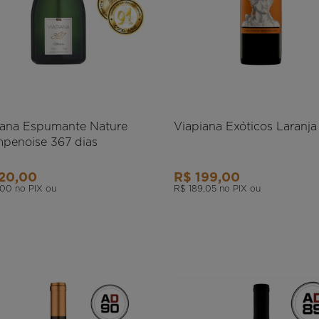
iana Espumante Nature
Viapiana Exóticos Laranj
penoise 367 dias
120,00
R$ 199,00
,00
no PIX ou
R$ 189,05
no PIX ou