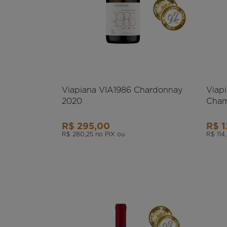
Viapiana VIA1986 Chardonnay
Viap
2020
Cham
R$ 295,00
R$ 
R$ 280,25
no PIX ou
R$ 114