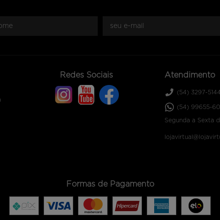
Redes Sociais
Atendimento
(54)
3297-514
a
(54)
99655-60
Segunda a Sexta d
lojavirtual@lojavir
Formas de Pagamento