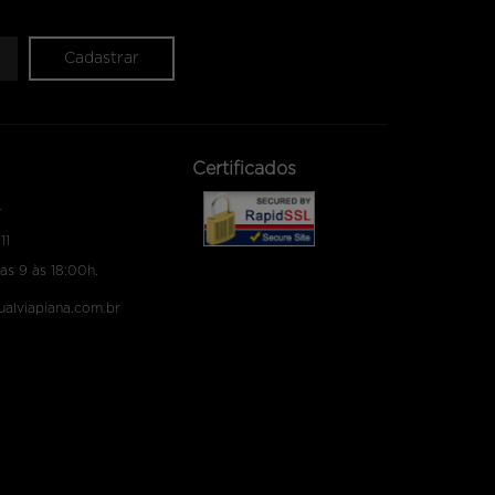
Cadastrar
Certificados
4
11
as 9 às 18:00h.
tualviapiana.com.br