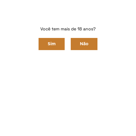
Vinhos Brancos
Você tem mais de 18 anos?
Home
VINHOS
Vinhos Brancos
Sim
Não
Ordenar Por
Menor Preço